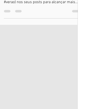
Adicione #hashtag nos
posts
Adora adicionar #hashtag? Ótimas notícias!
Você pode adicionar tags (#ferias #sonho
#verao) nos seus posts para alcançar mais
pessoas....