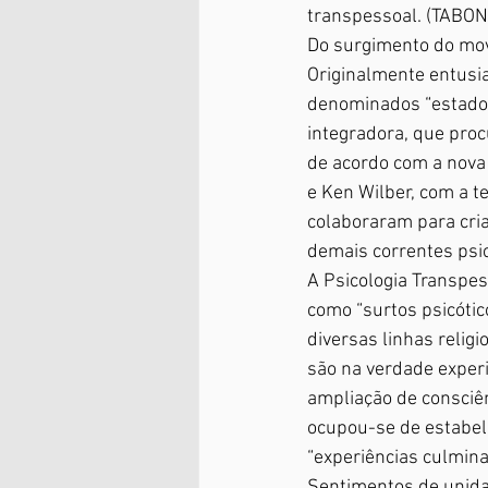
transpessoal. (TABON
Do surgimento do mov
Originalmente entusi
denominados “estados
integradora, que proc
de acordo com a nova
e Ken Wilber, com a t
colaboraram para cri
demais correntes psic
A Psicologia Transpe
como “surtos psicótic
diversas linhas relig
são na verdade exper
ampliação de consciên
ocupou-se de estabele
“experiências culmina
Sentimentos de unidad