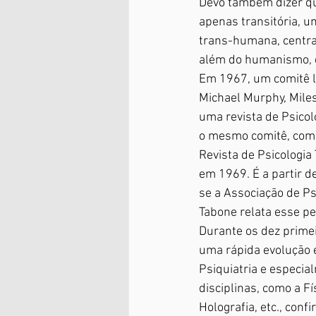
Devo também dizer que
apenas transitória, u
trans-humana, centra
além do humanismo, da
Em 1967, um comitê l
Michael Murphy, Miles
uma revista de Psico
o mesmo comitê, com a
Revista de Psicologia
em 1969. É a partir d
se a Associação de Ps
Tabone relata esse per
Durante os dez primei
uma rápida evolução e
Psiquiatria e especia
disciplinas, como a Fí
Holografia, etc., co