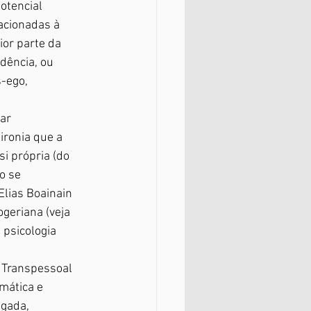
otencial 
acionadas à 
or parte da 
dência, ou 
-ego, 
ar 
ronia que a 
i própria (do 
o se 
lias Boainain 
geriana (veja 
 psicologia 
o Transpessoal 
mática e 
gada, 