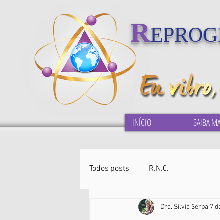
R
EPRO
INÍCIO
SAIBA MA
Todos posts
R.N.C.
Dra. Silvia Serpa
7 d