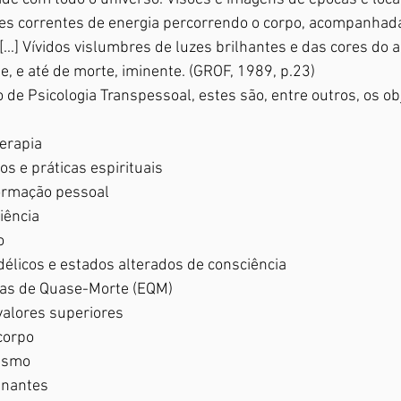
es correntes de energia percorrendo o corpo, acompanha
[...] Vívidos vislumbres de luzes brilhantes e das cores do ar
, e até de morte, iminente. (GROF, 1989, p.23)
de Psicologia Transpessoal, estes são, entre outros, os ob
terapia
os e práticas espirituais
formação pessoal
iência
o
odélicos e estados alterados de consciência
cias de Quase-Morte (EQM)
 valores superiores
corpo
nismo
minantes