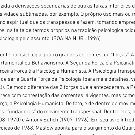
zida a derivações secundárias de outras faixas inferiores d
ssividade sublimadas, por exemplo. O próprio uso mais ou 
mo espiritual que os transpessoais fazem, tomando empres
s, na falta de termos próprios na tradição psicológica ocide
icologia pelo assunto. (BOAINAIN JR., 1996)
te na psicologia quatro grandes correntes, ou “forças”. A
tamental ou Behaviorismo. A Segunda Força é a Psicanáli
ceira Força é a Psicologia Humanista. A Psicologia Transpe
de ser a Quarta Força da Psicologia (para mais detalhes, ve
s)). De modo diferente das 3 forças que a antecederam, a Ps
rece com contestação das correntes já vigentes, mas como
orça, a Psicologia Humanista. De fato, é de dentro do movi
s “fundadores” do movimento transpessoal. Dentre eles, 
-1970) e Antony Sutich (1907-1976). Em seu livro Introd
 edição de 1968, Maslow aponta para o surgimento da Quart