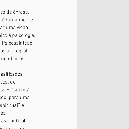
a de ênfase. 
a” (atualmente 
ar uma visão 
co à psicologia, 
 Psicossíntese 
gia Integral, 
englobar as 
ssificados 
vos, de 
esses “surtos” 
ego, para uma 
iritual”, e 
sas 
as por Grof.
s distantes. 