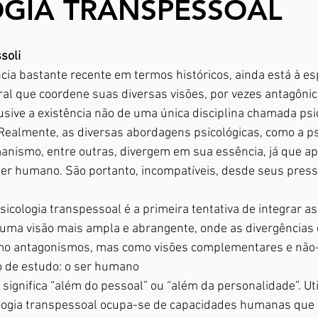
OGIA TRANSPESSOAL
soli
ncia bastante recente em termos históricos, ainda está à e
eral que coordene suas diversas visões, por vezes antagônic
sive a existência não de uma única disciplina chamada psi
 Realmente, as diversas abordagens psicológicas, como a psi
anismo, entre outras, divergem em sua essência, já que a
 ser humano. São portanto, incompatíveis, desde seus pres
icologia transpessoal é a primeira tentativa de integrar as
ma visão mais ampla e abrangente, onde as divergências d
omo antagonismos, mas como visões complementares e não
 de estudo: o ser humano
significa “além do pessoal” ou “além da personalidade”. Uti
logia transpessoal ocupa-se de capacidades humanas que 