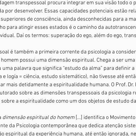
dagem transpessoal procura integrar em sua visão todo o p
a por desenvolver. Essas capacidades potenciais estão rel
 superiores de consciência, ainda desconhecidas para a mai
o para atingir esses estados é o caminho da autotranscen
vidual. Daí os termos: superação do ego, além do ego, trans
soal é também a primeira corrente da psicologia a consider
homem possui uma dimensão espiritual. Chega a ser uma i
 uma palavra que significa “estudo da alma” para definir a s
 e logía = ciência, estudo sistemático), não tivesse até entã
r mais detidamente a espiritualidade humana. O Prof. Dr. E
outorado sobre as dimensões transpessoais da psicologia ro
s sobre a espiritualidade como um dos objetos de estudo da
a 
dimensão espiritual do homem
 [...] identifica o Moviment
ente da Psicologia contemporânea que dedica atenção siste
ão espiritual da experiência humana, até então ignorada, ne