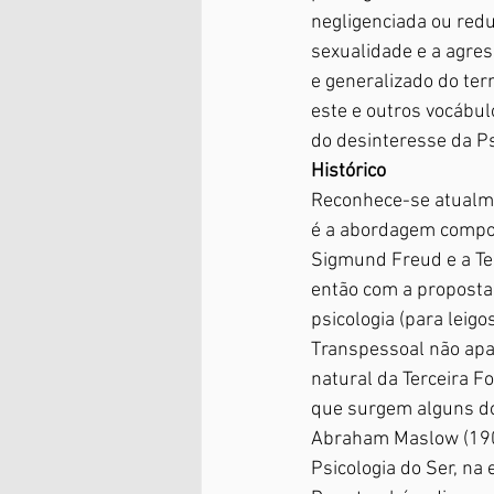
negligenciada ou redu
sexualidade e a agre
e generalizado do ter
este e outros vocábulo
do desinteresse da Ps
Histórico
Reconhece-se atualmen
é a abordagem compor
Sigmund Freud e a Ter
então com a proposta 
psicologia (para leigo
Transpessoal não apa
natural da Terceira F
que surgem alguns do
Abraham Maslow (1908
Psicologia do Ser, na