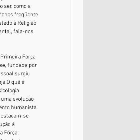
o ser, como a 
menos freqüente 
tado à Religião 
ntal, fala-nos 
 Primeira Força 
se, fundada por 
ssoal surgiu 
ja O que é 
icologia 
 uma evolução 
mento humanista 
destacam-se 
ução à 
a Força: