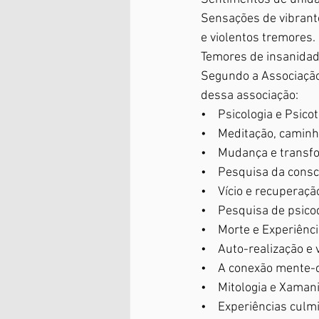
Sensações de vibrant
e violentos tremores. 
Temores de insanidade
Segundo a Associação 
dessa associação:
•    Psicologia e Psico
•    Meditação, caminh
•    Mudança e trans
•    Pesquisa da consc
•    Vício e recuperaçã
•    Pesquisa de psic
•    Morte e Experiên
•    Auto-realização e
•    A conexão mente-
•    Mitologia e Xama
•    Experiências cul