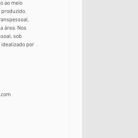
to ao meio 
produzido. 
ranspessoal, 
a área. Nos 
soal, sob 
idealizado por 
l.com