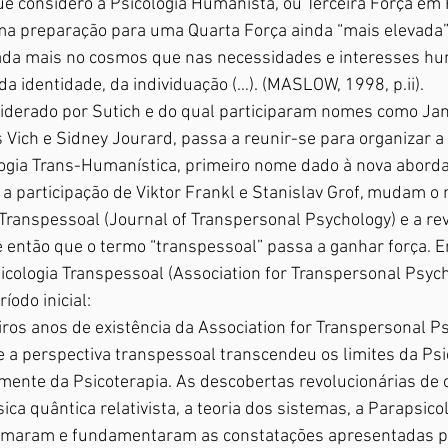
 considero a Psicologia Humanista, ou Terceira Força em P
ma preparação para uma Quarta Força ainda “mais elevada”,
da mais no cosmos que nas necessidades e interesses hu
 identidade, da individuação (…). (MASLOW, 1998, p.ii).
iderado por Sutich e do qual participaram nomes como Ja
 Vich e Sidney Jourard, passa a reunir-se para organizar a
logia Trans-Humanística, primeiro nome dado à nova abord
 participação de Viktor Frankl e Stanislav Grof, mudam o
 Transpessoal (Journal of Transpersonal Psychology) e a rev
e então que o termo “transpessoal” passa a ganhar força. 
icologia Transpessoal (Association for Transpersonal Psych
íodo inicial:
ros anos de existência da Association for Transpersonal Ps
 a perspectiva transpessoal transcendeu os limites da Psic
lmente da Psicoterapia. As descobertas revolucionárias de 
sica quântica relativista, a teoria dos sistemas, a Parapsicol
nfirmaram e fundamentaram as constatações apresentadas 