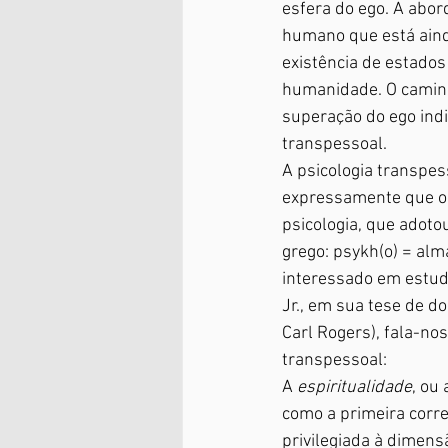
esfera do ego. A abor
humano que está aind
existência de estados
humanidade. O caminh
superação do ego indi
transpessoal.
A psicologia transpes
expressamente que o 
psicologia, que adotou
grego: psykh(o) = alma
interessado em estuda
Jr., em sua tese de d
Carl Rogers), fala-no
transpessoal:
A 
espiritualidade
, ou 
como a primeira corr
privilegiada à dimens