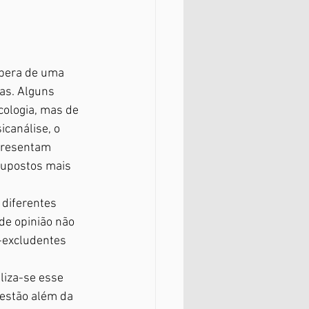
spera de uma 
as. Alguns 
cologia, mas de 
canálise, o 
presentam 
supostos mais 
 diferentes 
e opinião não 
-excludentes 
liza-se esse 
estão além da 