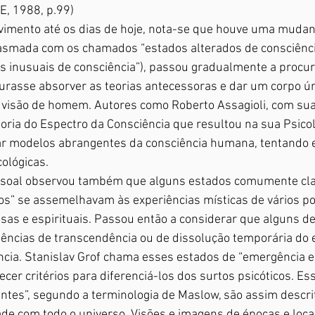
E, 1988, p.99)
imento até os dias de hoje, nota-se que houve uma mudanç
asmada com os chamados “estados alterados de consciênci
 inusuais de consciência”), passou gradualmente a procur
urasse absorver as teorias antecessoras e dar um corpo úni
 visão de homem. Autores como Roberto Assagioli, com sua
eoria do Espectro da Consciência que resultou na sua Psicolo
ar modelos abrangentes da consciência humana, tentando 
ológicas.
ssoal observou também que alguns estados comumente cla
os” se assemelhavam às experiências místicas de vários po
iosas e espirituais. Passou então a considerar que alguns d
iências de transcendência ou de dissolução temporária do 
cia. Stanislav Grof chama esses estados de “emergência esp
cer critérios para diferenciá-los dos surtos psicóticos. Es
ntes”, segundo a terminologia de Maslow, são assim descrit
e com todo o universo. Visões e imagens de épocas e locai